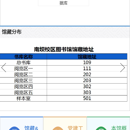
据库
馆藏分布
馆藏&
党建工
本馆概