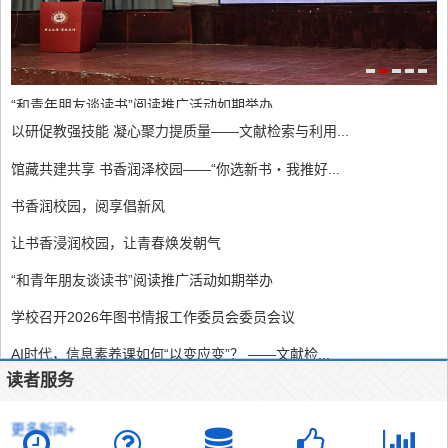
“和青年朋友谈读书”阅读推广活动如期举办
以研促教强技能 凝心聚力提质量——文献检索与利用...
馆藏共建共享 书香润泽校园——“你选新书・我推好...
书香润校园，阅享倡新风
让书香浸润校园，让青春焕发朝气
“和青年朋友谈读书”阅读推广活动如期举办
学校召开2026年图书情报工作委员会委员会议
AI时代，信息素养课如何“以变应变”？ ——文献检...
读者服务
我校图书馆荣获2025年四川省大学生信息素养大赛“...
更多新闻+