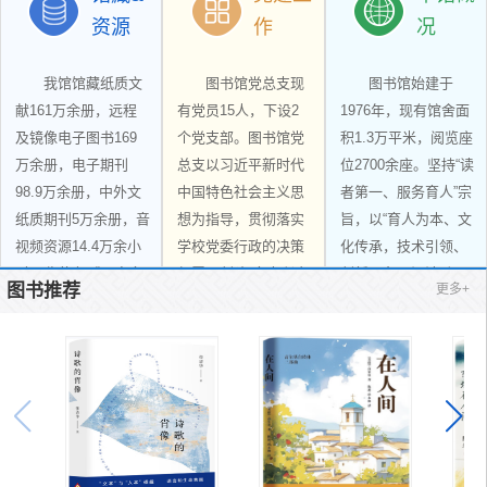
资源
作
况
我馆馆藏纸质文
图书馆党总支现
图书馆始建于
献161万余册，远程
有党员15人，下设2
1976年，现有馆舍面
及镜像电子图书169
个党支部。图书馆党
积1.3万平米，阅览座
万余册，电子期刊
总支以习近平新时代
位2700余座。坚持“读
98.9万余册，中外文
中国特色社会主义思
者第一、服务育人”宗
纸质期刊5万余册，音
想为指导，贯彻落实
旨，以“育人为本、文
视频资源14.4万余小
学校党委行政的决策
化传承，技术引领、
时。收藏有《四库全
部署，创建“育人兴文
创新服务，阅读励
图书推荐
更多+
数字资
常用电
党建动
本馆简
组织机
书》《中国野史集
五个一流”党建品牌，
志、浸润心灵”为工作
试用电
馆藏特
规章制
学科服
成》《古今图书集
源总览
子资源
提升党员干部的能力
态
更多>>
理念，实施“大开放、
介
构
成》等大型古今丛
素质，增强基层党组
大阅览、大流通”管理
公开课
图书推
子资源
色资源
度
务
更多>>
书，藏有《大公报》
织的凝聚力、战斗
模式，建成三级文献
程资源
荐
更多>>
等大型报刊影印件，
力，为把图书馆建设
资源保障体系，满足
拥有中国知网、万方
成为特色鲜明、优势
读者基本需要，提高
数据、维普资讯等25
突出的区域文献信息
服务精准度，提升读