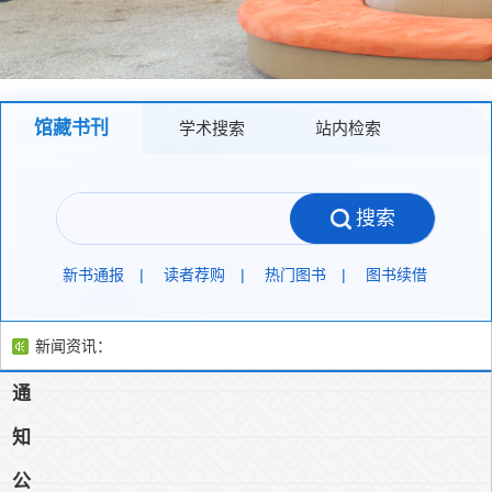
馆藏书刊
学术搜索
站内检索
搜索
新书通报
|
读者荐购
|
热门图书
|
图书续借
新闻资讯：
通
以研促教强技能 凝心聚力提质量——文献检索与利用课程教研活动顺利开展(2026-05
馆藏共建共享 书香润泽校园——“你选新书・我推好‘藏’” 活动侧记(2026-05-18)
知
公