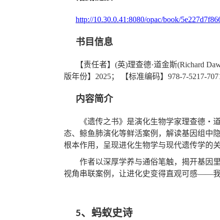
http://10.30.0.41:8080/opac/book/5e227d7f
书目信息
【责任者】
(
英
)
理查德·道金斯
(Richard Daw
版年份】
2025
；
【标准编码】
978-7-5217-707
内容简介
《遗传之书》是演化生物学家理查德・
态、鲸鱼肺演化等鲜活案例，解读基因组中
根本作用
，
呈现进化生物学与现代遗传学的
作者
以深厚学养与通俗笔触，揭开基因
视角串联案例，让进化史变得直观可感
——
、蚂蚁史诗
5