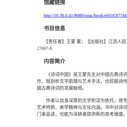
馆藏链接
http://10.30.0.41:8080/opac/book/e6f183f71
书目信息
【责任者】
王蒙
著；
【出版社】
江苏人民
27007-8
内容简介
《诗词中国》是王蒙先生对中国古典诗
作，既剖析文字肌理与艺术手法，也挖掘诗
国古典诗词的发展脉络。
作者以自身深厚的文学积淀为依托，将
艺术特质、美学精神与文化内涵。
书中对诗
门者品读，也能为深耕者提供新的思考维度