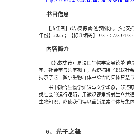
http://10.30.0.41:8080/opac/book/8561fdda
书目信息
【责任者】
(
法
)
奥德蕾·迪叙图尔，
(
法
)
安
年份】
2025
；
【标准编码】
978-7-5773-0478-
内容简介
《蚂蚁史诗》是法国生物学家奥德蕾
·
学、社会学与哲学视角，系统描绘了蚂蚁社
揭示了这一微小生物群体中蕴含的集体智慧
书中融合生物学知识与文学想象，既还
类社会的运行逻辑，用微观视角折射生命共
生物知识，亦
使
我们得以重新思索个体与集
6、
光子之舞