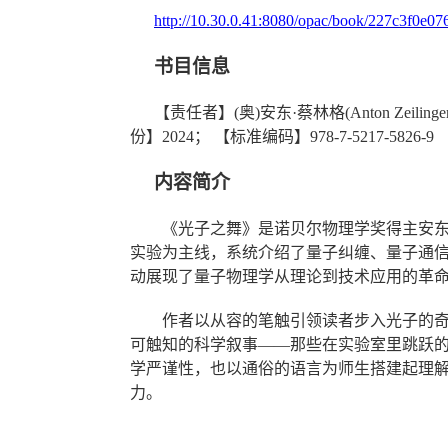
http://10.30.0.41:8080/opac/book/227c3f0e
书目信息
【责任者】
(
奥
)
安东·蔡林格
(Anton Zeilinge
份】
2024
；
【标准编码】
978-7-5217-5826-9
内容简介
《光子之舞》是诺贝尔物理学奖得主安
实验为主线，系统介绍了量子纠缠、量子通
动展现了量子物理学从理论到技术应用的革
作者以从容的笔触引领读者步入光子的
可触知的科学叙事
——那些在实验室里跳跃
学严谨性，
也以通俗的语言
为师生搭建起理
力。