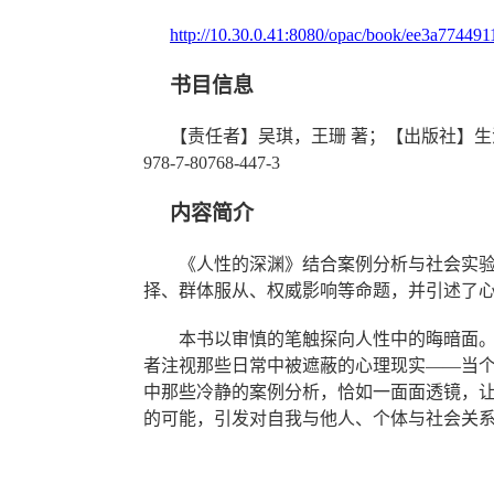
http://10.30.0.41:8080/opac/book/ee3a7744
书目信息
【责任者】
吴琪，王珊
著；
【出版社】
生
978-7-80768-447-3
内容简介
《人性的深渊》结合案例分析与社会实
择、群体服从、权威影响等命题，并引述了
本书以审慎的笔触探向人性中
的
晦暗
面
者注视那些日常中被遮蔽的心理现实
——当
中那些冷静的案例分析，恰如一面面透镜，
的可能
，
引发对自我与他人、个体与社会关