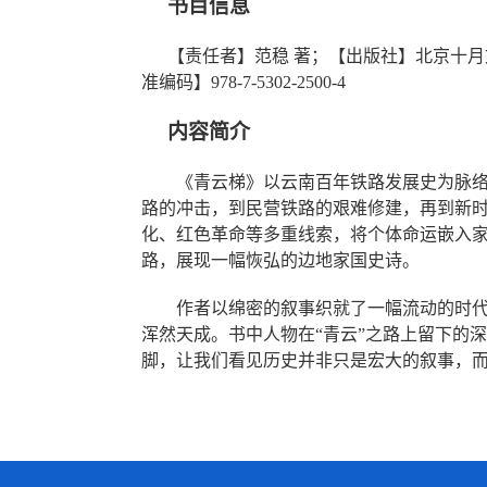
书目信息
【责任者】
范稳
著；
【出版社】
北京十月
准编码】
978-7-5302-2500-4
内容简介
《青云梯》以云南百年铁路发展史为脉
路的冲击，到民营铁路的艰难修建，再到新
化、红色革命等多重线索，将个体命运嵌入
路，展现一幅恢弘的边地家国史诗。
作者
以绵密的叙事织就了一幅流动的时
浑然天成。书中人物在
“青云”之路上留下的
脚，让我们看见历史并非
只是宏大
的
叙事
，