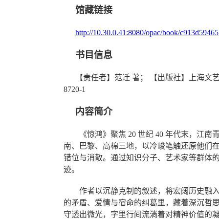
馆藏链接
http://10.30.0.41:8080/opac/book/c913d594
书目信息
【责任者】
范迁
著
；
【出版社】
上海文
8720-1
内容简介
《惊鸿》聚焦
20
世纪
40
年代末，江南
南、巴黎、高棉三地，以冷峻笔触还原他们
错位与消散。通过知识分子、艺术家等群体
迹。
作者以沉静克制的叙述，将宏阔历史融
的矛盾、爱情与宿命的纠葛里，藏着深沉哲
守透出微光
，字里行间
流淌着对精神价值的