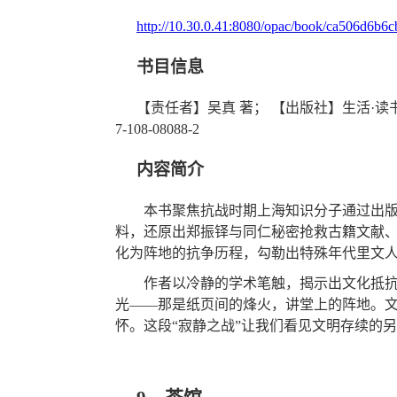
http://10.30.0.41:8080/opac/book/ca506d6b
书目信息
【责任者】
吴真
著
；
【出版社】
生活
·读
7-108-08088-2
内容简介
本书聚焦
抗战时期上海
知识分子通过出
料，还原出
郑振铎与同仁秘密抢救古籍文献
化为阵地的抗争历程，勾勒出特殊年代里文
作者
以冷静的学术笔触，揭示出文化抵
光
——那是纸页间的烽火，讲堂上的阵地。
怀。这段“寂静之战”让我们看见文明存续的