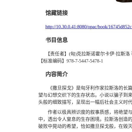
馆藏链接
http://10.30.0.41:8080/opac/book/16745d85
书目信息
【责任者】
(
匈
)
克拉斯诺霍尔卡伊·拉斯洛
【标准编码】
978-7-5447-5478-1
内容简介
《撒旦探戈》是匈牙利作家拉斯洛的长
望与幻想交织下的生存状态。小说以骗子到
头般的细致描写，呈现出一幅后社会主义时
作者
以极具辨识度的叙事质感，将绝望
中，透出令人窒息的生存困境。拉斯洛创造
破败中晃动的希望，恰如撒旦探戈般，在毁