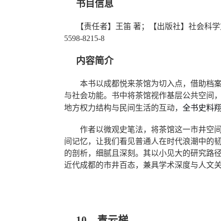
书目信息
【责任者】
王笛
著；
【出版社】
社会科学
5598-8215-8
内容简介
本书
以成都悦来茶馆为切入点，借助档
与社会功能。书中将茶馆视作基层公共空间
全书史料
地方权力结构与民间生活的互动，
作者
以微观史笔法，将茶馆这一市井空
间记忆，让我们看见普通人在时代浪潮中的
的剖析，细腻且深刻。其以小见大的研究路
近代成都的市井百态，兼具学术深度与人文
10、青云梯