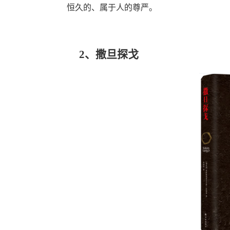
恒久的、属于人的尊严。
2、
撒旦探戈